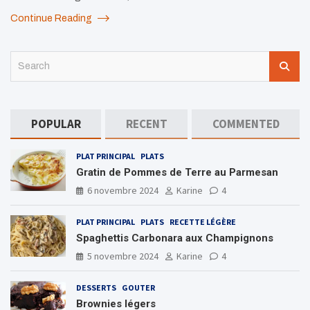
Continue Reading
S
e
a
r
c
POPULAR
RECENT
COMMENTED
h
PLAT PRINCIPAL
PLATS
Gratin de Pommes de Terre au Parmesan
6 novembre 2024
Karine
4
PLAT PRINCIPAL
PLATS
RECETTE LÉGÈRE
Spaghettis Carbonara aux Champignons
5 novembre 2024
Karine
4
DESSERTS
GOUTER
Brownies légers