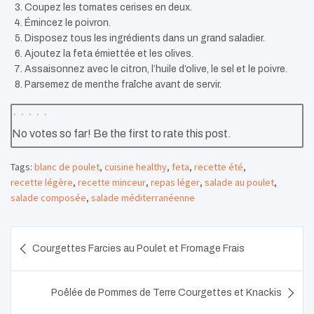
Coupez les tomates cerises en deux.
Émincez le poivron.
Disposez tous les ingrédients dans un grand saladier.
Ajoutez la feta émiettée et les olives.
Assaisonnez avec le citron, l’huile d’olive, le sel et le poivre.
Parsemez de menthe fraîche avant de servir.
No votes so far! Be the first to rate this post.
Tags:
blanc de poulet
,
cuisine healthy
,
feta
,
recette été
,
recette légère
,
recette minceur
,
repas léger
,
salade au poulet
,
salade composée
,
salade méditerranéenne
Navigation
Courgettes Farcies au Poulet et Fromage Frais
de
l’article
Poêlée de Pommes de Terre Courgettes et Knackis