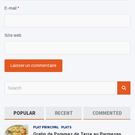
E-mail
*
Site web
S
e
a
r
c
POPULAR
RECENT
COMMENTED
h
PLAT PRINCIPAL
PLATS
Gratin de Pommes de Terre au Parmesan