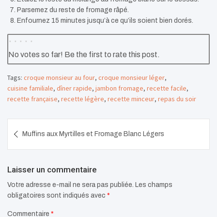
Parsemez du reste de fromage râpé.
Enfournez 15 minutes jusqu’à ce qu’ils soient bien dorés.
No votes so far! Be the first to rate this post.
Tags:
croque monsieur au four
,
croque monsieur léger
,
cuisine familiale
,
dîner rapide
,
jambon fromage
,
recette facile
,
recette française
,
recette légère
,
recette minceur
,
repas du soir
Navigation
Muffins aux Myrtilles et Fromage Blanc Légers
de
l’article
Laisser un commentaire
Votre adresse e-mail ne sera pas publiée.
Les champs
obligatoires sont indiqués avec
*
Commentaire
*