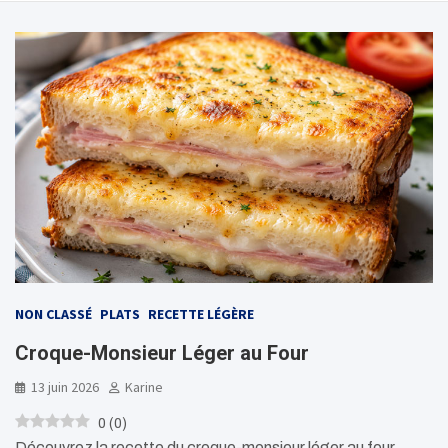
NON CLASSÉ
PLATS
RECETTE LÉGÈRE
Croque-Monsieur Léger au Four
13 juin 2026
Karine
0
(
0
)
Découvrez la recette du croque-monsieur léger au four,