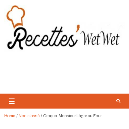
Skip
to
content
Recette WetWet
Mangez Mieux, Sans Se Priver.
Home
Non classé
Croque-Monsieur Léger au Four