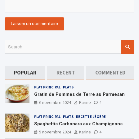
S
e
a
r
c
POPULAR
RECENT
COMMENTED
h
PLAT PRINCIPAL
PLATS
Gratin de Pommes de Terre au Parmesan
6 novembre 2024
Karine
4
PLAT PRINCIPAL
PLATS
RECETTE LÉGÈRE
Spaghettis Carbonara aux Champignons
5 novembre 2024
Karine
4