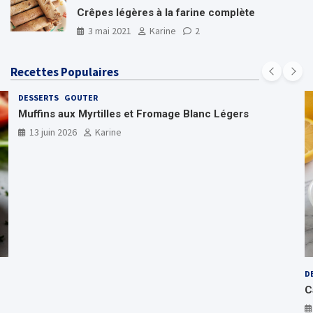
Crêpes légères à la farine complète
3 mai 2021
Karine
2
Recettes Populaires
DESSERTS
GOUTER
Muffins aux Myrtilles et Fromage Blanc Légers
13 juin 2026
Karine
D
C