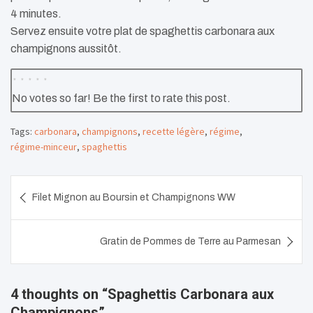
4 minutes.
Servez ensuite votre plat de spaghettis carbonara aux
champignons aussitôt.
No votes so far! Be the first to rate this post.
Tags:
carbonara
,
champignons
,
recette légère
,
régime
,
régime-minceur
,
spaghettis
Navigation
Filet Mignon au Boursin et Champignons WW
de
l’article
Gratin de Pommes de Terre au Parmesan
4 thoughts on “
Spaghettis Carbonara aux
Champignons
”