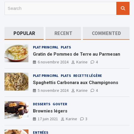
S
e
a
r
c
POPULAR
RECENT
COMMENTED
h
PLAT PRINCIPAL
PLATS
Gratin de Pommes de Terre au Parmesan
6 novembre 2024
Karine
4
PLAT PRINCIPAL
PLATS
RECETTE LÉGÈRE
Spaghettis Carbonara aux Champignons
5 novembre 2024
Karine
4
DESSERTS
GOUTER
Brownies légers
17 juin 2021
Karine
3
ENTRÉES