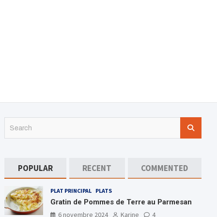
S
e
a
r
c
POPULAR
RECENT
COMMENTED
h
PLAT PRINCIPAL
PLATS
Gratin de Pommes de Terre au Parmesan
6 novembre 2024
Karine
4