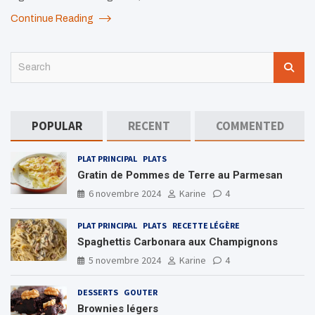
Continue Reading
S
e
a
r
c
POPULAR
RECENT
COMMENTED
h
PLAT PRINCIPAL
PLATS
Gratin de Pommes de Terre au Parmesan
6 novembre 2024
Karine
4
PLAT PRINCIPAL
PLATS
RECETTE LÉGÈRE
Spaghettis Carbonara aux Champignons
5 novembre 2024
Karine
4
DESSERTS
GOUTER
Brownies légers