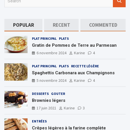
e
a
r
c
POPULAR
RECENT
COMMENTED
h
PLAT PRINCIPAL
PLATS
Gratin de Pommes de Terre au Parmesan
6 novembre 2024
Karine
4
PLAT PRINCIPAL
PLATS
RECETTE LÉGÈRE
Spaghettis Carbonara aux Champignons
5 novembre 2024
Karine
4
DESSERTS
GOUTER
Brownies légers
17 juin 2021
Karine
3
ENTRÉES
Crêpes légères à la farine complète