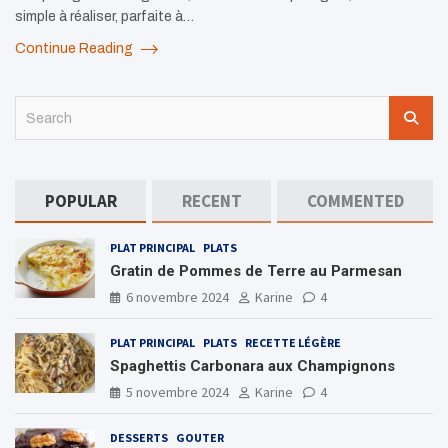
simple à réaliser, parfaite à…
Continue Reading
S
e
a
r
c
POPULAR
RECENT
COMMENTED
h
PLAT PRINCIPAL
PLATS
Gratin de Pommes de Terre au Parmesan
6 novembre 2024
Karine
4
PLAT PRINCIPAL
PLATS
RECETTE LÉGÈRE
Spaghettis Carbonara aux Champignons
5 novembre 2024
Karine
4
DESSERTS
GOUTER