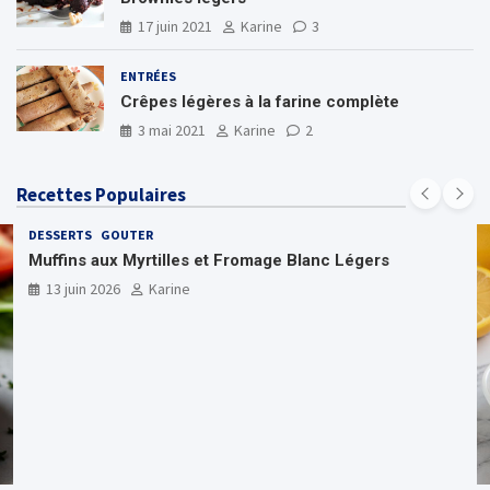
17 juin 2021
Karine
3
ENTRÉES
Crêpes légères à la farine complète
3 mai 2021
Karine
2
Recettes Populaires
DESSERTS
GOUTER
Muffins aux Myrtilles et Fromage Blanc Légers
13 juin 2026
Karine