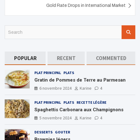
l’article
Gold Rate Drops in International Market
S
e
a
r
c
POPULAR
RECENT
COMMENTED
h
PLAT PRINCIPAL
PLATS
Gratin de Pommes de Terre au Parmesan
6 novembre 2024
Karine
4
PLAT PRINCIPAL
PLATS
RECETTE LÉGÈRE
Spaghettis Carbonara aux Champignons
5 novembre 2024
Karine
4
DESSERTS
GOUTER
Brownies légers