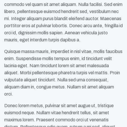
commodo vel quam sit amet aliquam. Nulla facilisi. Sed enim
libero, pellentesque euismod hendrerit sed, vestibulum nec
mi. Integer aliquam purus blandit eleifend auctor. Maecenas
porttitor eros at pulvinar lobortis. Donec arcu ante, fringilla id
orci id, dignissim mollis sapien. Aenean vehicula justo
mauris, eget interdum turpis dapibus a.
Quisque massa mauris, imperdiet in nisl vitae, mollis faucibus
enim. Suspendisse mollis tempus enim, id tincidunt velit
lacinia eget. Nam tincidunt lorem sit amet malesuada
aliquet. Morbi pellentesque pharetra turpis vel mattis. Proin
vulputate aliquet tincidunt. Nulla sed urna consequat,
aliquam diam in, congue metus. Nullam sit amet aliquam
orci.
Donec lorem metus, pulvinar sit amet augue ut, tristique
euismod neque. Nullam vitae hendrerit tellus, sit amet
maximus lorem. Praesent commodo orci ut venenatis
dictum. Pellentesque odio quam, rutrum a mi sed, aliquet