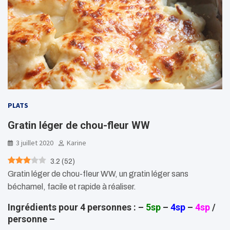
PLATS
Gratin léger de chou-fleur WW
3 juillet 2020
Karine
3.2
(
52
)
Gratin léger de chou-fleur WW, un gratin léger sans
béchamel, facile et rapide à réaliser.
Ingrédients pour 4 personnes : –
5sp
–
4sp
–
4sp
/
personne –