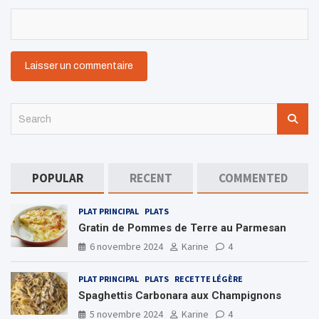
S
e
a
r
c
POPULAR
RECENT
COMMENTED
h
PLAT PRINCIPAL
PLATS
Gratin de Pommes de Terre au Parmesan
6 novembre 2024
Karine
4
PLAT PRINCIPAL
PLATS
RECETTE LÉGÈRE
Spaghettis Carbonara aux Champignons
5 novembre 2024
Karine
4