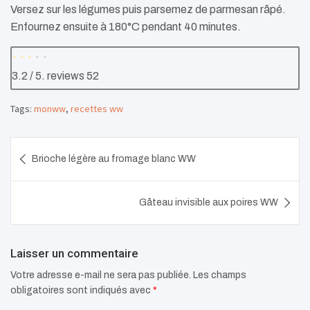
Versez sur les légumes puis parsemez de parmesan râpé.
Enfournez ensuite à 180°C pendant 40 minutes.
3.2
/ 5. reviews
52
Tags:
monww
,
recettes ww
Navigation
Brioche légère au fromage blanc WW
de
l’article
Gâteau invisible aux poires WW
Laisser un commentaire
Votre adresse e-mail ne sera pas publiée.
Les champs
obligatoires sont indiqués avec
*