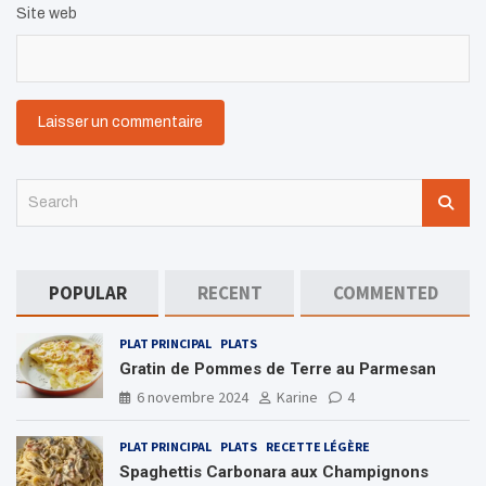
Site web
S
e
a
r
c
POPULAR
RECENT
COMMENTED
h
PLAT PRINCIPAL
PLATS
Gratin de Pommes de Terre au Parmesan
6 novembre 2024
Karine
4
PLAT PRINCIPAL
PLATS
RECETTE LÉGÈRE
Spaghettis Carbonara aux Champignons