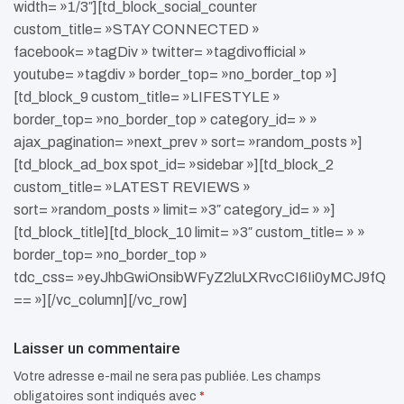
width= »1/3″][td_block_social_counter
custom_title= »STAY CONNECTED »
facebook= »tagDiv » twitter= »tagdivofficial »
youtube= »tagdiv » border_top= »no_border_top »]
[td_block_9 custom_title= »LIFESTYLE »
border_top= »no_border_top » category_id= » »
ajax_pagination= »next_prev » sort= »random_posts »]
[td_block_ad_box spot_id= »sidebar »][td_block_2
custom_title= »LATEST REVIEWS »
sort= »random_posts » limit= »3″ category_id= » »]
[td_block_title][td_block_10 limit= »3″ custom_title= » »
border_top= »no_border_top »
tdc_css= »eyJhbGwiOnsibWFyZ2luLXRvcCI6Ii0yMCJ9fQ
== »][/vc_column][/vc_row]
Laisser un commentaire
Votre adresse e-mail ne sera pas publiée.
Les champs
obligatoires sont indiqués avec
*