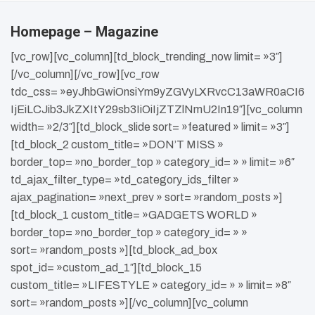
Homepage – Magazine
[vc_row][vc_column][td_block_trending_now limit= »3″]
[/vc_column][/vc_row][vc_row
tdc_css= »eyJhbGwiOnsiYm9yZGVyLXRvcC13aWR0aCI6
IjEiLCJib3JkZXItY29sb3IiOiIjZTZlNmU2In19″][vc_column
width= »2/3″][td_block_slide sort= »featured » limit= »3″]
[td_block_2 custom_title= »DON’T MISS »
border_top= »no_border_top » category_id= » » limit= »6″
td_ajax_filter_type= »td_category_ids_filter »
ajax_pagination= »next_prev » sort= »random_posts »]
[td_block_1 custom_title= »GADGETS WORLD »
border_top= »no_border_top » category_id= » »
sort= »random_posts »][td_block_ad_box
spot_id= »custom_ad_1″][td_block_15
custom_title= »LIFESTYLE » category_id= » » limit= »8″
sort= »random_posts »][/vc_column][vc_column