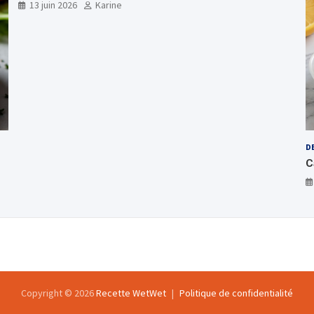
13 juin 2026
Karine
D
C
Copyright © 2026
Recette WetWet
Politique de confidentialité