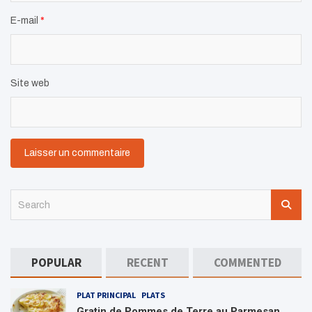
E-mail
*
Site web
S
e
a
r
c
POPULAR
RECENT
COMMENTED
h
PLAT PRINCIPAL
PLATS
Gratin de Pommes de Terre au Parmesan