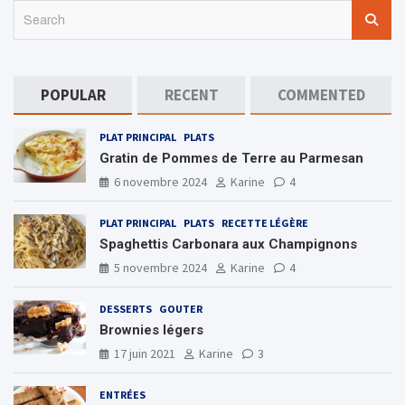
S
e
a
r
c
POPULAR
RECENT
COMMENTED
h
PLAT PRINCIPAL
PLATS
Gratin de Pommes de Terre au Parmesan
6 novembre 2024
Karine
4
PLAT PRINCIPAL
PLATS
RECETTE LÉGÈRE
Spaghettis Carbonara aux Champignons
5 novembre 2024
Karine
4
DESSERTS
GOUTER
Brownies légers
17 juin 2021
Karine
3
ENTRÉES