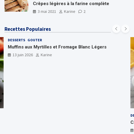
Crêpes légères à la farine complète
3 mai 2021
Karine
2
Recettes Populaires
DESSERTS
GOUTER
Muffins aux Myrtilles et Fromage Blanc Légers
13 juin 2026
Karine
D
C