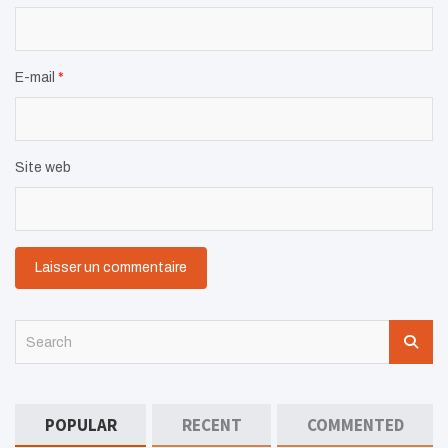
E-mail
*
Site web
S
e
a
r
c
POPULAR
RECENT
COMMENTED
h