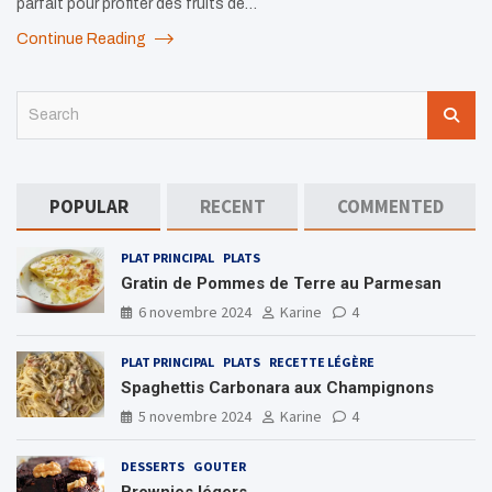
parfait pour profiter des fruits de…
Continue Reading
S
e
a
r
c
POPULAR
RECENT
COMMENTED
h
PLAT PRINCIPAL
PLATS
Gratin de Pommes de Terre au Parmesan
6 novembre 2024
Karine
4
PLAT PRINCIPAL
PLATS
RECETTE LÉGÈRE
Spaghettis Carbonara aux Champignons
5 novembre 2024
Karine
4
DESSERTS
GOUTER
Brownies légers