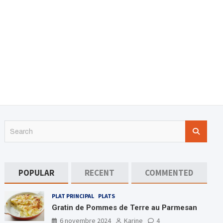
S
e
a
r
c
POPULAR
RECENT
COMMENTED
h
PLAT PRINCIPAL
PLATS
Gratin de Pommes de Terre au Parmesan
6 novembre 2024
Karine
4