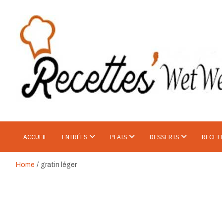
Skip
to
content
Recette WetWet
Mangez Mieux, Sans Se Priver.
ACCUEIL
ENTRÉES
PLATS
DESSERTS
RECET
Home
gratin léger