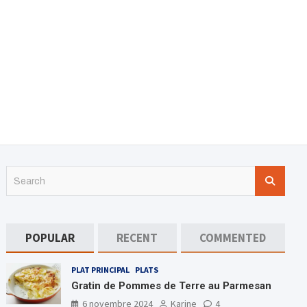
S
e
a
r
c
POPULAR
RECENT
COMMENTED
h
PLAT PRINCIPAL
PLATS
Gratin de Pommes de Terre au Parmesan
6 novembre 2024
Karine
4