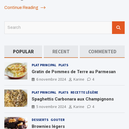
Continue Reading
S
e
a
r
c
POPULAR
RECENT
COMMENTED
h
PLAT PRINCIPAL
PLATS
Gratin de Pommes de Terre au Parmesan
6 novembre 2024
Karine
4
PLAT PRINCIPAL
PLATS
RECETTE LÉGÈRE
Spaghettis Carbonara aux Champignons
5 novembre 2024
Karine
4
DESSERTS
GOUTER
Brownies légers