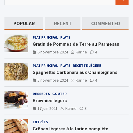
e
a
r
c
POPULAR
RECENT
COMMENTED
h
PLAT PRINCIPAL
PLATS
Gratin de Pommes de Terre au Parmesan
6 novembre 2024
Karine
4
PLAT PRINCIPAL
PLATS
RECETTE LÉGÈRE
Spaghettis Carbonara aux Champignons
5 novembre 2024
Karine
4
DESSERTS
GOUTER
Brownies légers
17 juin 2021
Karine
3
ENTRÉES
Crêpes légères à la farine complète