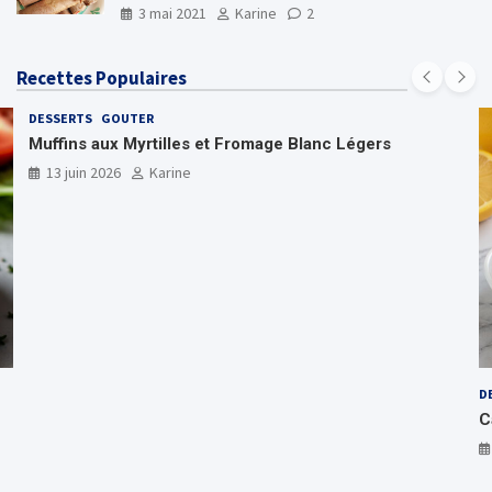
3 mai 2021
Karine
2
Recettes Populaires
DESSERTS
GOUTER
Muffins aux Myrtilles et Fromage Blanc Légers
13 juin 2026
Karine
D
C