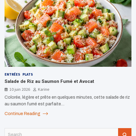
ENTRÉES
PLATS
Salade de Riz au Saumon Fumé et Avocat
10 juin 2026
Karine
Colorée, légère et prête en quelques minutes, cette salade de riz
au saumon fumé est parfaite…
Continue Reading
S