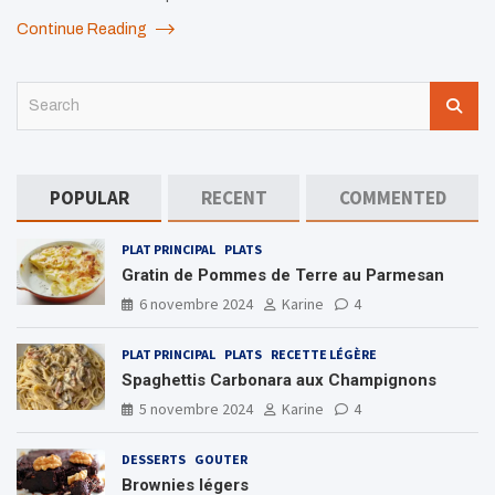
Continue Reading
S
e
a
r
c
POPULAR
RECENT
COMMENTED
h
PLAT PRINCIPAL
PLATS
Gratin de Pommes de Terre au Parmesan
6 novembre 2024
Karine
4
PLAT PRINCIPAL
PLATS
RECETTE LÉGÈRE
Spaghettis Carbonara aux Champignons
5 novembre 2024
Karine
4
DESSERTS
GOUTER
Brownies légers