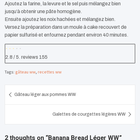
Ajoutez la farine, la levure et le sel puis mélangez bien
jusqu’à obtenir une pâte homogène.
Ensuite ajoutez les noix hachées et mélangez bien.
Versez la préparation dans un moule à cake recouvert de
papier sulfurisé et enfournez pendant environ 40 minutes.
2.8
/ 5. reviews
155
Tags:
gâteau ww
,
recettes ww
Navigation
Gâteau léger aux pommes WW
de
l’article
Galettes de courgettes légères WW
2 thoughts on “
Banana Bread Léger WW
”