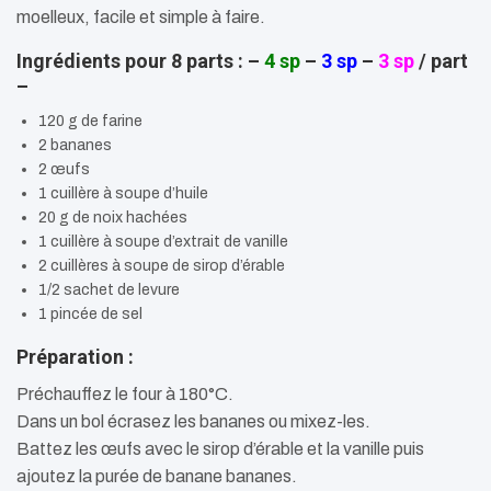
moelleux, facile et simple à faire.
Ingrédients pour 8 parts : –
4 sp
–
3 sp
–
3 sp
/ part
–
120 g de farine
2 bananes
2 œufs
1 cuillère à soupe d’huile
20 g de noix hachées
1 cuillère à soupe d’extrait de vanille
2 cuillères à soupe de sirop d’érable
1/2 sachet de levure
1 pincée de sel
Préparation :
Préchauffez le four à 180°C.
Dans un bol écrasez les bananes ou mixez-les.
Battez les œufs avec le sirop d’érable et la vanille puis
ajoutez la purée de banane bananes.