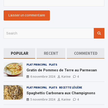
S
e
a
r
c
POPULAR
RECENT
COMMENTED
h
PLAT PRINCIPAL
PLATS
Gratin de Pommes de Terre au Parmesan
6 novembre 2024
Karine
4
PLAT PRINCIPAL
PLATS
RECETTE LÉGÈRE
Spaghettis Carbonara aux Champignons
5 novembre 2024
Karine
4