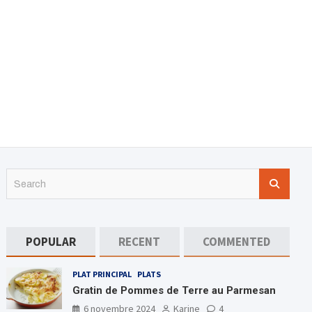
S
e
a
r
c
POPULAR
RECENT
COMMENTED
h
PLAT PRINCIPAL
PLATS
Gratin de Pommes de Terre au Parmesan
6 novembre 2024
Karine
4