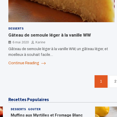
DESSERTS
Gâteau de semoule léger à la vanille WW
6 mai 2020
Karine
Gâteau de semoule léger à la vanille WW, un gâteau léger, et
moelleux à souhait facile…
Continue Reading
Pagination
1
2
des
publications
Recettes Populaires
DESSERTS
GOUTER
Muffins aux Myrtilles et Fromage Blanc