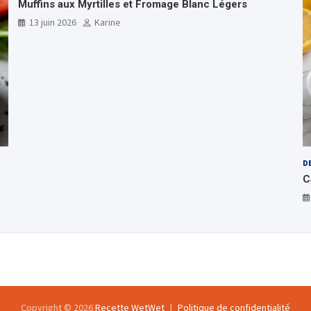
Muffins aux Myrtilles et Fromage Blanc Légers
13 juin 2026
Karine
D
C
Copyright © 2026
Recette WetWet
Politique de confidentialité