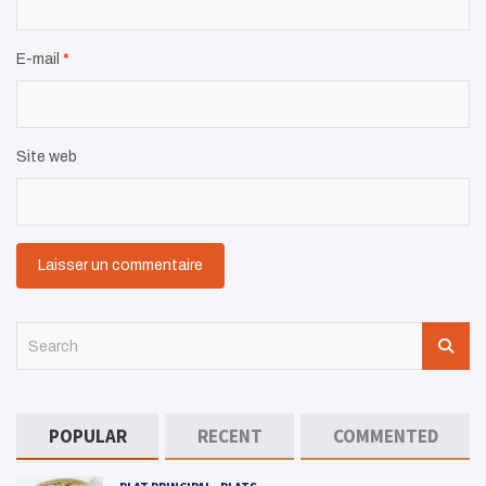
E-mail
*
Site web
S
e
a
r
c
POPULAR
RECENT
COMMENTED
h