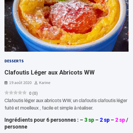
DESSERTS
Clafoutis Léger aux Abricots WW
19 août 2020
Karine
0
(
0
)
Clafoutis léger aux abricots WW, un clafoutis clafoutis léger
fuité et moelleux , facile et simple à réaliser.
Ingrédients pour 6 personnes : –
3 sp
–
2 sp
–
2 sp
/
personne