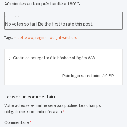
40 minutes au four préchauffé à 180°C.
No votes so far! Be the first to rate this post.
Tags:
recette ww
,
régime
,
weightwatchers
Navigation
Gratin de courgette à la béchamel légère WW
de
l’article
Pain léger sans farine à 0 SP
Laisser un commentaire
Votre adresse e-mail ne sera pas publiée.
Les champs
obligatoires sont indiqués avec
*
Commentaire
*