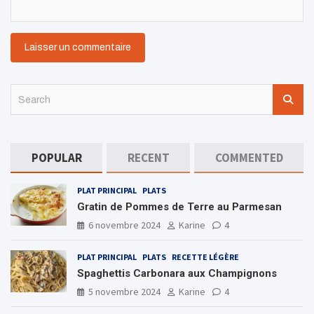
S
e
a
r
c
POPULAR
RECENT
COMMENTED
h
PLAT PRINCIPAL
PLATS
Gratin de Pommes de Terre au Parmesan
6 novembre 2024
Karine
4
PLAT PRINCIPAL
PLATS
RECETTE LÉGÈRE
Spaghettis Carbonara aux Champignons
5 novembre 2024
Karine
4