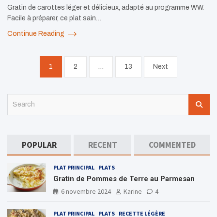
Gratin de carottes léger et délicieux, adapté au programme WW.
Facile à préparer, ce plat sain…
Continue Reading
Pagination
1
2
…
13
Next
des
publications
S
e
a
r
c
POPULAR
RECENT
COMMENTED
h
PLAT PRINCIPAL
PLATS
Gratin de Pommes de Terre au Parmesan
6 novembre 2024
Karine
4
PLAT PRINCIPAL
PLATS
RECETTE LÉGÈRE