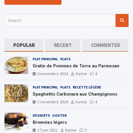
S
e
a
r
c
POPULAR
RECENT
COMMENTED
h
PLAT PRINCIPAL
PLATS
Gratin de Pommes de Terre au Parmesan
6 novembre 2024
Karine
4
PLAT PRINCIPAL
PLATS
RECETTE LÉGÈRE
Spaghettis Carbonara aux Champignons
5 novembre 2024
Karine
4
DESSERTS
GOUTER
Brownies légers
17 juin 2021
Karine
3