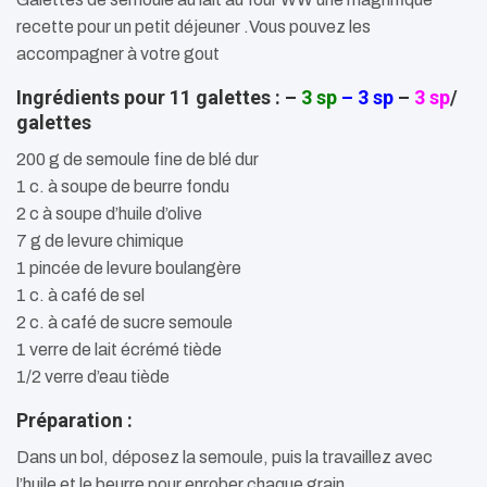
recette pour un petit déjeuner .Vous pouvez les
accompagner à votre gout
Ingrédients pour 11 galettes : –
3 sp
– 3 sp
–
3 sp
/
galettes
200 g de semoule fine de blé dur
1 c. à soupe de beurre fondu
2 c à soupe d’huile d’olive
7 g de levure chimique
1 pincée de levure boulangère
1 c. à café de sel
2 c. à café de sucre semoule
1 verre de lait écrémé tiède
1/2 verre d’eau tiède
Préparation :
Dans un bol, déposez la semoule, puis la travaillez avec
l’huile et le beurre pour enrober chaque grain .