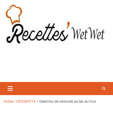
Skip
to
content
Recette WetWet
Mangez Mieux, Sans Se Priver.
Home
DESSERTS
Galettes de semoule au lait au four