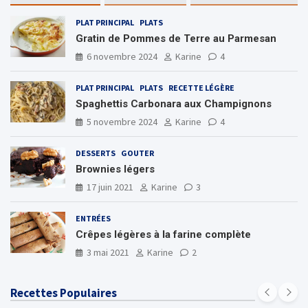
h
PLAT PRINCIPAL
PLATS
Gratin de Pommes de Terre au Parmesan
6 novembre 2024
Karine
4
PLAT PRINCIPAL
PLATS
RECETTE LÉGÈRE
Spaghettis Carbonara aux Champignons
5 novembre 2024
Karine
4
DESSERTS
GOUTER
Brownies légers
17 juin 2021
Karine
3
ENTRÉES
Crêpes légères à la farine complète
3 mai 2021
Karine
2
Recettes Populaires