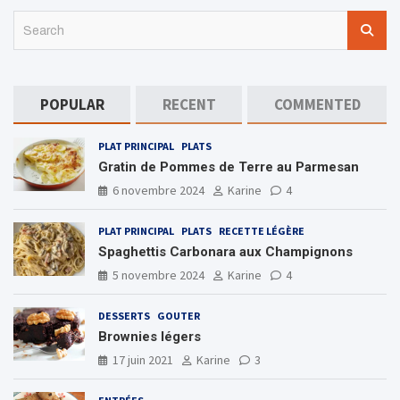
S
e
a
r
c
POPULAR
RECENT
COMMENTED
h
PLAT PRINCIPAL
PLATS
Gratin de Pommes de Terre au Parmesan
6 novembre 2024
Karine
4
PLAT PRINCIPAL
PLATS
RECETTE LÉGÈRE
Spaghettis Carbonara aux Champignons
5 novembre 2024
Karine
4
DESSERTS
GOUTER
Brownies légers
17 juin 2021
Karine
3