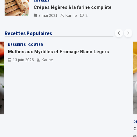
ENTRÉES
Crêpes légères à la farine complète
3 mai 2021
Karine
2
Recettes Populaires
DESSERTS
GOUTER
Muffins aux Myrtilles et Fromage Blanc Légers
13 juin 2026
Karine
D
C