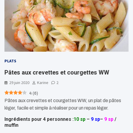
PLATS
Pâtes aux crevettes et courgettes WW
29 juin 2020
Karine
2
4
(
6
)
Pâtes aux crevettes et courgettes WW, un plat de pâtes
léger, facile et simple à réaliser pour un repas léger.
Ingrédients pour 4 personnes :
10 sp
–
9 sp
–
9 sp
/
muffin