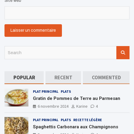
Site web
S
e
a
r
c
POPULAR
RECENT
COMMENTED
h
PLAT PRINCIPAL
PLATS
Gratin de Pommes de Terre au Parmesan
6 novembre 2024
Karine
4
PLAT PRINCIPAL
PLATS
RECETTE LÉGÈRE
Spaghettis Carbonara aux Champignons