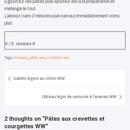
Egouttez-les pâtes puis ajoutez-les à la préparation et
mélange le tout.
Laissez cuire 2 minutes puis servez immédiatement votre
plat.
4
/ 5. reviews
6
Tags:
monww
,
plats ww
,
recettes ww
Navigation
Sablés légers au citron WW
de
l’article
Gâteau léger de semoule à l’ananas WW
2 thoughts on “
Pâtes aux crevettes et
courgettes WW
”