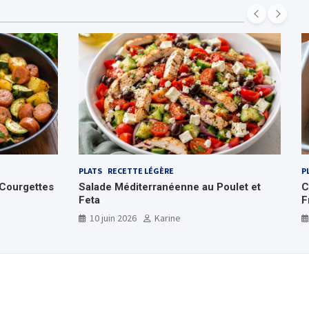
PLATS
RECETTE LÉGÈRE
P
Courgettes
Salade Méditerranéenne au Poulet et
C
Feta
F
10 juin 2026
Karine