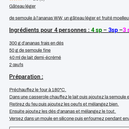
Gâteau léger
de semoule à l’ananas WW, un gâteau léger et fruité moelleux à
Ingrédients pour 4 personnes :
4 sp
–
3sp
–
3 
300 g d’ananas frais en dés
50 g de semoule fine
40 ml de lait demi-écrémé
2 œufs
Préparation :
Préchauffez le four à 180°C.
Dans une casserole chauffez le lait puis ajoutez la semoule e
Retirez du feu puis ajoutez les oeufs et mélangez bien.
Ensuite ajoutez les dés d’ananas et mélangez le tout.
Versez dans un moule en silicone puis enfournez pendant env