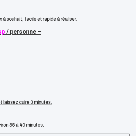
 souhait, facile et rapide à réaliser.
sp
/ personne –
t laissez cuire 3 minutes.
iron 35 à 40 minutes.