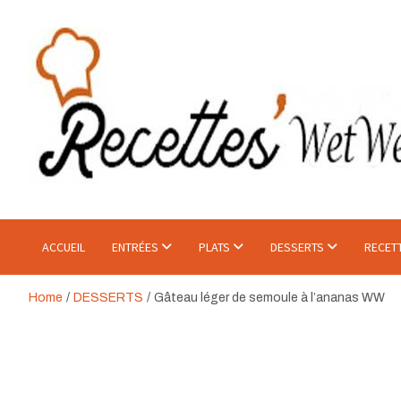
Skip
to
content
Recette WetWet
Mangez Mieux, Sans Se Priver.
ACCUEIL
ENTRÉES
PLATS
DESSERTS
RECET
Home
DESSERTS
Gâteau léger de semoule à l’ananas WW