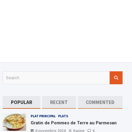
S
e
a
r
c
POPULAR
RECENT
COMMENTED
h
PLAT PRINCIPAL
PLATS
Gratin de Pommes de Terre au Parmesan
6 novembre 2024
Karine
4