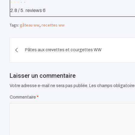
2.8
/ 5. reviews
6
Tags:
gâteau ww
,
recettes ww
Navigation
Pâtes aux crevettes et courgettes WW
de
l’article
Laisser un commentaire
Votre adresse e-mail ne sera pas publiée.
Les champs obligatoire
Commentaire
*