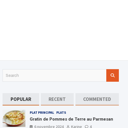
S
e
a
r
c
POPULAR
RECENT
COMMENTED
h
PLAT PRINCIPAL
PLATS
Gratin de Pommes de Terre au Parmesan
6 novembre 2024
Karine
4