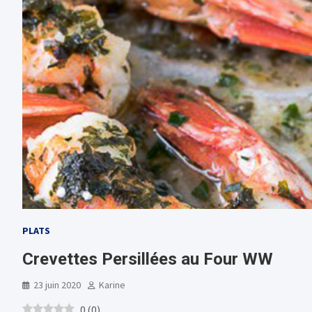
PLATS
Crevettes Persillées au Four WW
23 juin 2020
Karine
0
(
0
)