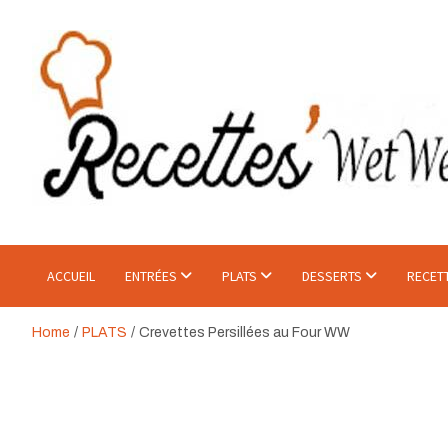
Skip
to
content
Recette WetWet
Mangez Mieux, Sans Se Priver.
ACCUEIL
ENTRÉES
PLATS
DESSERTS
RECET
Home
PLATS
Crevettes Persillées au Four WW