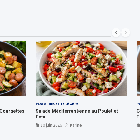
PLATS
RECETTE LÉGÈRE
P
Courgettes
Salade Méditerranéenne au Poulet et
C
Feta
F
10 juin 2026
Karine