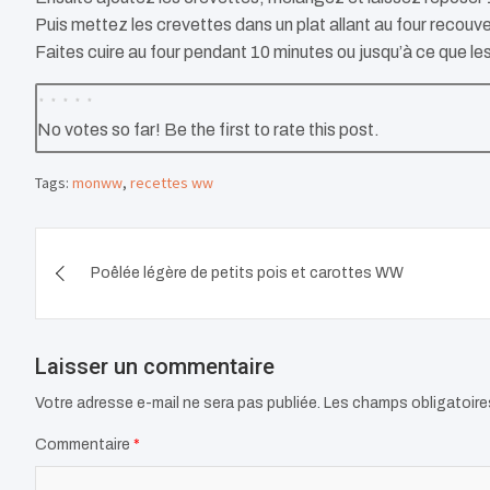
Puis mettez les crevettes dans un plat allant au four recouvert
Faites cuire au four pendant 10 minutes ou jusqu’à ce que 
No votes so far! Be the first to rate this post.
Tags:
monww
,
recettes ww
Navigation
Poêlée légère de petits pois et carottes WW
de
l’article
Laisser un commentaire
Votre adresse e-mail ne sera pas publiée.
Les champs obligatoire
Commentaire
*