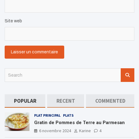
Site web
S
e
a
r
c
POPULAR
RECENT
COMMENTED
h
PLAT PRINCIPAL
PLATS
Gratin de Pommes de Terre au Parmesan
6 novembre 2024
Karine
4