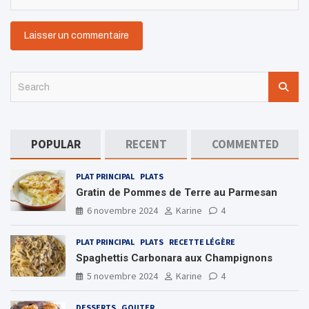
S
e
a
r
c
POPULAR
RECENT
COMMENTED
h
PLAT PRINCIPAL
PLATS
Gratin de Pommes de Terre au Parmesan
6 novembre 2024
Karine
4
PLAT PRINCIPAL
PLATS
RECETTE LÉGÈRE
Spaghettis Carbonara aux Champignons
5 novembre 2024
Karine
4
DESSERTS
GOUTER