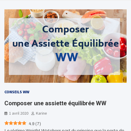
CONSEILS WW
Composer une assiette équilibrée WW
1 avril 2020
Karine
4.9
(
7
)
Le régime Weight Watchers part du principe que la perte de