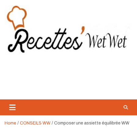
Skip
to
content
Recette WetWet
Mangez Mieux, Sans Se Priver.
Home
CONSEILS WW
Composer une assiette équilibrée WW