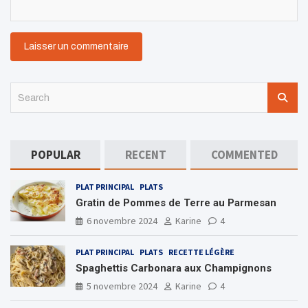
S
e
a
r
c
POPULAR
RECENT
COMMENTED
h
PLAT PRINCIPAL
PLATS
Gratin de Pommes de Terre au Parmesan
6 novembre 2024
Karine
4
PLAT PRINCIPAL
PLATS
RECETTE LÉGÈRE
Spaghettis Carbonara aux Champignons
5 novembre 2024
Karine
4