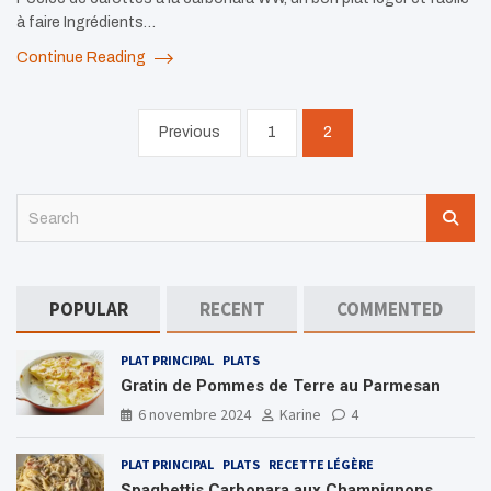
à faire Ingrédients…
Continue Reading
Pagination
Previous
1
2
des
publications
S
e
a
r
c
POPULAR
RECENT
COMMENTED
h
PLAT PRINCIPAL
PLATS
Gratin de Pommes de Terre au Parmesan
6 novembre 2024
Karine
4
PLAT PRINCIPAL
PLATS
RECETTE LÉGÈRE
Spaghettis Carbonara aux Champignons